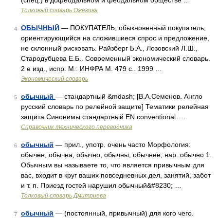
(спец.) в дофеодальном и феодальном обществе …
Толковый словарь Ожегова
ОБЫЧНЫЙ
— ПОКУПАТЕЛЬ, обыкновенный покупатель,
4
ориентирующийся на сложившиеся спрос и предложение,
не склонный рисковать. Райзберг Б.А., Лозовский Л.Ш.,
Стародубцева Е.Б.. Современный экономический словарь.
2 е изд., испр. М.: ИНФРА М. 479 с.. 1999 …
Экономический словарь
обычный
— стандартный &mdash; [В.А.Семенов. Англо
5
русский словарь по релейной защите] Тематики релейная
защита Синонимы стандартный EN conventional …
Справочник технического переводчика
обычный
— прил., употр. очень часто Морфология:
6
обычен, обычна, обычно, обычны; обычнее; нар. обычно 1.
Обычным вы называете то, что является привычным для
вас, входит в круг ваших повседневных дел, занятий, забот
и т. п. Приезд гостей нарушил обычный&#8230; …
Толковый словарь Дмитриева
обычный
— (постоянный, привычный) для кого чего.
7