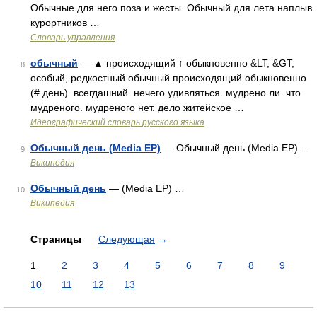
Обычные для него поза и жесты. Обычный для лета наплыв
курортников …
Словарь управления
обычный
— ▲ происходящий ↑ обыкновенно &LT; &GT;
8
особый, редкостный обычный происходящий обыкновенно
(# день). всегдашний. нечего удивляться. мудрено ли. что
мудреного. мудреного нет. дело житейское …
Идеографический словарь русского языка
Обычный день (Media EP)
— Обычный день (Media EP) …
9
Википедия
Обычный день
— (Media EP) …
10
Википедия
Страницы
Следующая
→
1
2
3
4
5
6
7
8
9
10
11
12
13